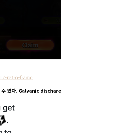
17-retro-frame
있다. Galvanic dischare