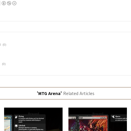
x
(0)
m
(0)
'MTG Arena'
Related Articles