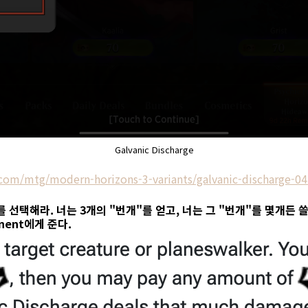
Galvanic Discharge
om/mtg/modern-horizons-3-variants/galvanic-discharge-04
er를 선택해라. 너는 3개의 "번개"를 얻고, 너는 그 "번개"를 몇개든 쓸 수 
nent에게 준다.