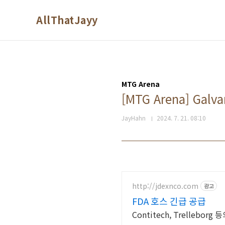
본문 바로가기
AllThatJayy
MTG Arena
[MTG Arena] Galva
JayHahn
2024. 7. 21. 08:10
http://jdexnco.com
광고
FDA 호스 긴급 공급
Contitech, Trellebo