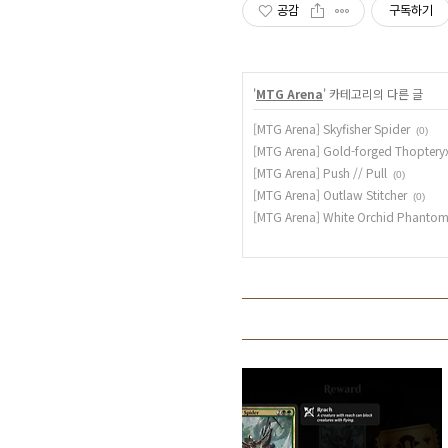
공감
구독하기
'
MTG Arena
' 카테고리의 다른 글
[MTG Arena] Skyfisher Spider
(0)
[MTG Arena] Gold-forged Thoptery
[MTG Arena] Push // Pull
(0)
[MTG Arena] Outlaw Stitcher
(0)
[MTG Arena] White Orchid Phanto