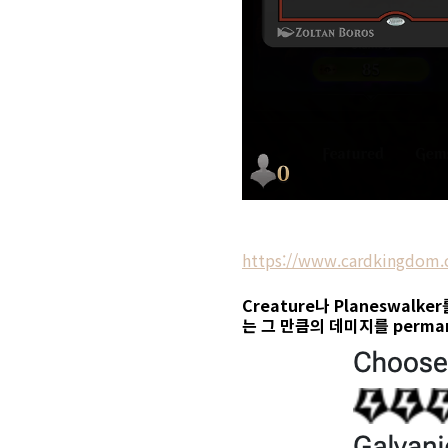
https://www.cardkingdom.c
Creature나 Planeswalk
는 그 만큼의 데미지를 perma